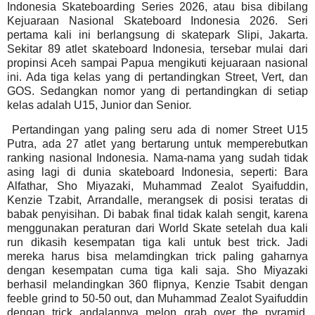
Indonesia Skateboarding Series 2026, atau bisa dibilang
Kejuaraan Nasional Skateboard Indonesia 2026. Seri
pertama kali ini berlangsung di skatepark Slipi, Jakarta.
Sekitar 89 atlet skateboard Indonesia, tersebar mulai dari
propinsi Aceh sampai Papua mengikuti kejuaraan nasional
ini. Ada tiga kelas yang di pertandingkan Street, Vert, dan
GOS. Sedangkan nomor yang di pertandingkan di setiap
kelas adalah U15, Junior dan Senior.
Pertandingan yang paling seru ada di nomer Street U15
Putra, ada 27 atlet yang bertarung untuk memperebutkan
ranking nasional Indonesia. Nama-nama yang sudah tidak
asing lagi di dunia skateboard Indonesia, seperti: Bara
Alfathar, Sho Miyazaki, Muhammad Zealot Syaifuddin,
Kenzie Tzabit, Arrandalle, merangsek di posisi teratas di
babak penyisihan. Di babak final tidak kalah sengit, karena
menggunakan peraturan dari World Skate setelah dua kali
run dikasih kesempatan tiga kali untuk best trick. Jadi
mereka harus bisa melamdingkan trick paling gaharnya
dengan kesempatan cuma tiga kali saja. Sho Miyazaki
berhasil melandingkan 360 flipnya, Kenzie Tsabit dengan
feeble grind to 50-50 out, dan Muhammad Zealot Syaifuddin
dengan trick andalannya melon grab over the pyramid.